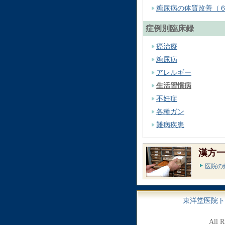
糖尿病の体質改善（
症例別臨床録
癌治療
糖尿病
アレルギー
生活習慣病
不妊症
各種ガン
難病疾患
漢方一
医院の
東洋堂医院ト
All