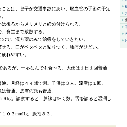
ることは、息子が交通事故にあい、脳血管の手術の予定
る。
いは後ろからメリメリと締め付けられる。
で、食堂まで放散する。
なので、漢方薬のみで治療をしていきたい。
ぼせる。口がベタベタと粘りつく、腰痛がひどい。
に疲れやすい。
であるが、一応なんでも食べる。大便は１日１回普通
普通。月経は４４歳で閉。子供は３人。流産は１回。
色は普通。皮膚の艶も普通。
５６kg。診察すると、脈診は細く数。舌を診ると湿潤し
１０３mmHg。脈拍８３。