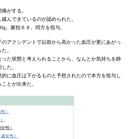
頭痛がする。
し緩んできているのが認められた。
Hg。脈拍６９。同方を投与。
子のアクシデントで以前から高かった血圧が更にあがっ
った。
なった状態と考えられることから、なんとか気持ちを静
断した。
然的に血圧は下がるものと予想されたので本方を投与し
ることが出来た。
男性）
性）
歳女性）
７歳女性）