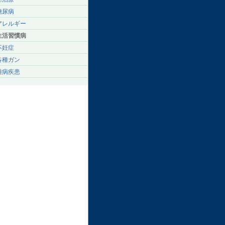
糖尿病
アレルギー
生活習慣病
不妊症
各種ガン
難病疾患