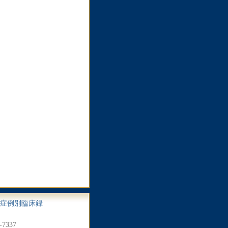
症例別臨床録
7337