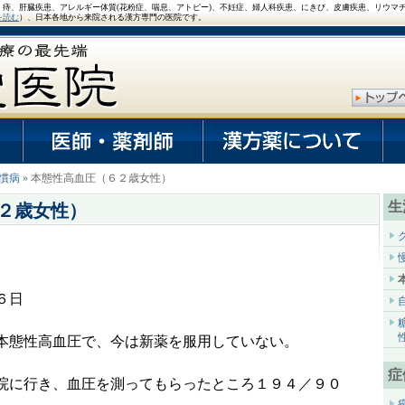
、痔、肝臓疾患、アレルギー体質(花粉症、喘息、アトピー)、不妊症、婦人科疾患、にきび、皮膚疾患、リウマ
を読む
）、日本各地から来院される漢方専門の医院です。
慣病
» 本態性高血圧（６２歳女性）
生
２歳女性）
６日
本態性高血圧で、今は新薬を服用していない。
症
院に行き、血圧を測ってもらったところ１９４／９０