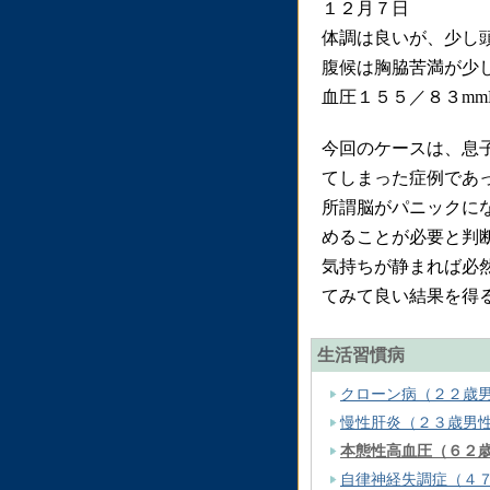
１２月７日
体調は良いが、少し
腹候は胸脇苦満が少
血圧１５５／８３mm
今回のケースは、息
てしまった症例であ
所謂脳がパニックに
めることが必要と判
気持ちが静まれば必
てみて良い結果を得
生活習慣病
クローン病（２２歳
慢性肝炎（２３歳男
本態性高血圧（６２
自律神経失調症（４