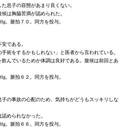
した息子の容態があまり良くない。
腹候は胸脇苦満が認められた。
Hg。脈拍７０。同方を投与。
不安である。
の手術をするかもしれない」と医者から言われている。
を飲んでいるためか体調は良好である。腹候は前回とあ
Hg。脈拍６２。同方を投与。
息子の事故の心配のため、気持ちがどうもスッキリしな
は認められなかった。
Hg。脈拍６６。同方を投与。