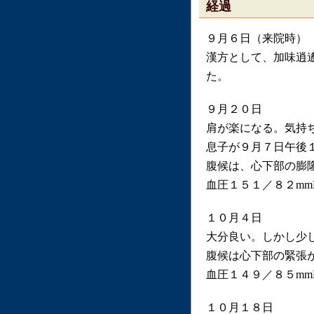
経過
９月６日（来院時）
漢方として、加味逍
た。
９月２０日
肩が楽になる。気持
息子が９月７日午後
腹候は、心下部の膨
血圧１５１／８２mm
１０月４日
大分良い。しかし少
腹候は心下部の緊張
血圧１４９／８５mm
１０月１８日