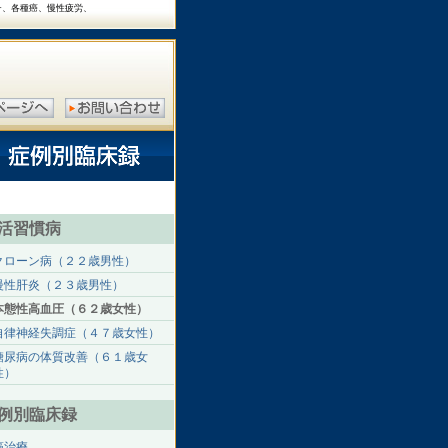
チ、各種癌、慢性疲労、
活習慣病
クローン病（２２歳男性）
慢性肝炎（２３歳男性）
本態性高血圧（６２歳女性）
自律神経失調症（４７歳女性）
糖尿病の体質改善（６１歳女
性）
例別臨床録
癌治療