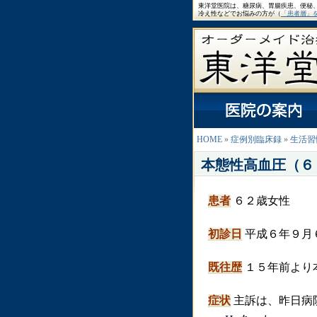
東洋堂医院は、糖尿病、胃腸疾患、便秘
冷え性などでお悩みの方が（
「患者層」
HOME
»
症例別臨床録
»
生活習
本態性高血圧（６
患者
６２歳女性
初診日
平成６年９月
既往歴
１５年前より
症状
主訴は、昨日病