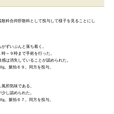
遙散科合抑肝散科として投与して様子を見ることにし
ちがずいぶんと落ち着く。
１時～９時まで手術を行った。
隆感は消失していることが認められた。
Hg。脈拍６９。同方を投与。
し風邪気味である。
が少し認められた。
Hg。脈拍６７。同方を投与。