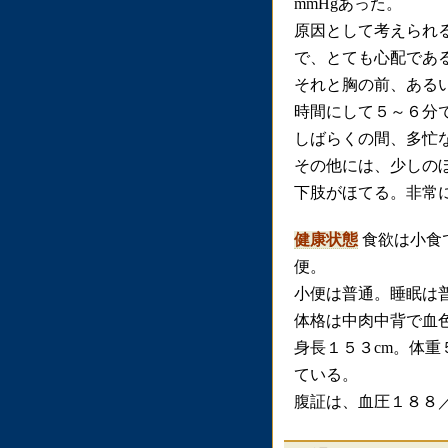
mmHgあった。
原因として考えられ
で、とても心配であ
それと胸の前、ある
時間にして５～６分
しばらくの間、多忙
その他には、少しの
下肢がほてる。非常
健康状態
食欲は小食
便。
小便は普通。睡眠は
体格は中肉中背で血
身長１５３cm。体重
ている。
腹証は、血圧１８８／