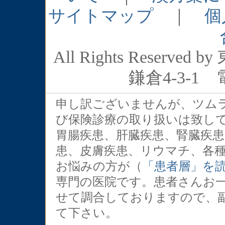
サイトマップ
｜
個
All Rights Rese
鎌倉4-3-1 電
申し訳ございませんが、ツム
び保険診療の取り扱いは致し
胃腸疾患、肝臓疾患、腎臓疾
患、皮膚疾患、リウマチ、各
お悩みの方が（
「患者層」を
専門の医院です。患者さんお
せて調合しておりますので、
て下さい。