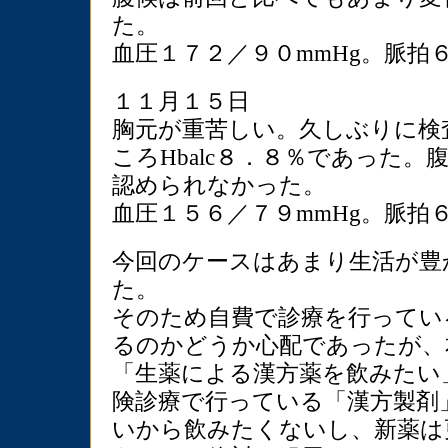
た。
血圧１７２／９０mmHg。脈拍
１１月１５日
胸元が重苦しい。久しぶりに検
ころHbalc８．８％であった
認められなかった。
血圧１５６／７９mmHg。脈拍
今回のケースはあまり生活が豊
た。
そのため自費で診療を行ってい
るのかどうか心配であったが、
「生薬による漢方薬を飲みたい
険診療で行っている「漢方製剤
いから飲みたくないし、新薬は