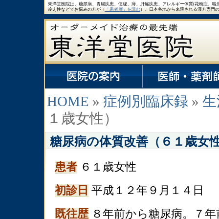
東洋堂医院は、糖尿病、胃腸疾患、便秘、痔、肝臓疾患、アレルギー体質(花粉症、喘
冷え性などでお悩みの方が（
「患者層」を読む
）、日本各地から来院される漢方専門
HOME
»
症例別臨床録
»
生
１歳女性）
糖尿病の体質改善（６１歳女
患者
６１歳女性
初診日
平成１２年９月１４日
既往歴
８年前から糖尿病。７年