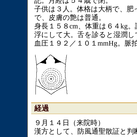
記。月経は５４歳で閉。
子供は３人。体格は大柄で、肥
で、皮膚の艶は普通。
身長１５８cm、体重は６４kg
浮にして大。舌を診ると湿潤し
血圧１９２／１０１mmHg。脈
経過
９月１４日（来院時）
漢方として、防風通聖散証と判