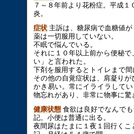
７～８年前より花粉症。平成１
炎。
症状
主訴は、糖尿病で血糖値が１
薬は一切服用していない。
不眠で悩んでいる。
それに１０年以上前から便秘で
い」と言われた。
下剤を服用するとトイレまで間
その他の自覚症状は、肩凝りが
かき易い。常にイライラしてい
物忘れがあり、非常に物事に驚
健康状態
食欲は良好でなんでも
記。小便は普通に出る。
夜間尿はたまに１夜１回行くこ