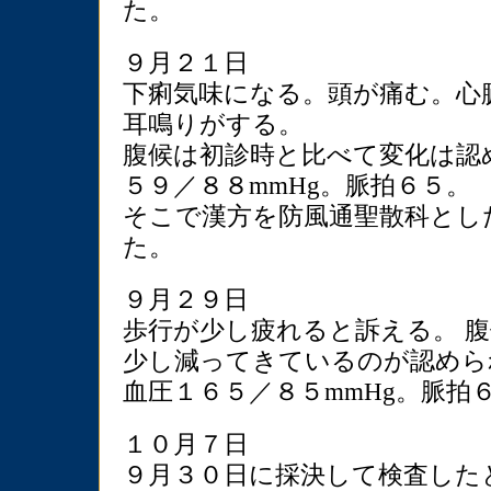
た。
９月２１日
下痢気味になる。頭が痛む。心
耳鳴りがする。
腹候は初診時と比べて変化は認
５９／８８mmHg。脈拍６５。
そこで漢方を防風通聖散科とし
た。
９月２９日
歩行が少し疲れると訴える。 
少し減ってきているのが認めら
血圧１６５／８５mmHg。脈拍
１０月７日
９月３０日に採決して検査した