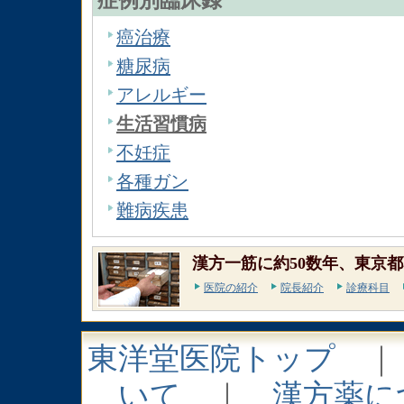
症例別臨床録
癌治療
糖尿病
アレルギー
生活習慣病
不妊症
各種ガン
難病疾患
漢方一筋に約50数年、東京都
医院の紹介
院長紹介
診療科目
東洋堂医院トップ
いて
｜
漢方薬に