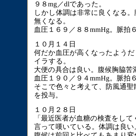
９８mg／dlであった。
しかし体調は非常に良くなる。
無くなる。
血圧１６９／８８mmHg。脈拍
１０月１４日
何だか血圧が高くなったようだ
イラする。
大便の具合は良い。腹候胸脇苦
血圧１９０／９４mmHg。脈拍
そこで色々と考えて、防風通聖
を投与。
１０月２８日
「最近医者が血糖の検査をして
言って嘆いている。体調は良い
腹候は前回と比べてもあまり変