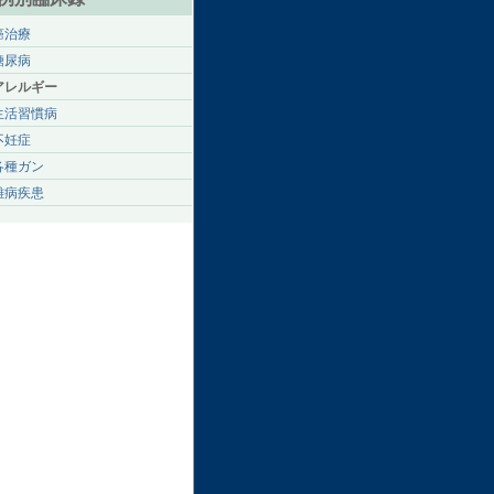
癌治療
糖尿病
アレルギー
生活習慣病
不妊症
各種ガン
難病疾患