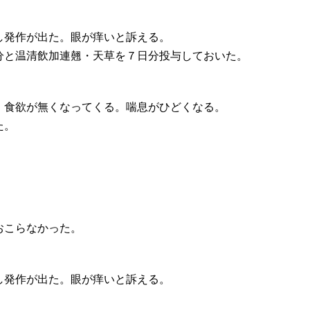
し発作が出た。眼が痒いと訴える。
分と温清飲加連翹・天草を７日分投与しておいた。
。食欲が無くなってくる。喘息がひどくなる。
た。
おこらなかった。
し発作が出た。眼が痒いと訴える。