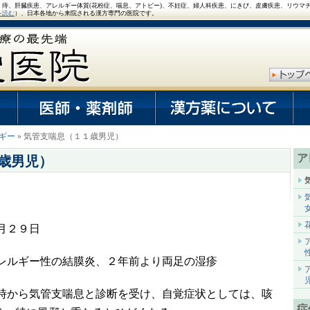
、痔、肝臓疾患、アレルギー体質(花粉症、喘息、アトピー)、不妊症、婦人科疾患、にきび、皮膚疾患、リウマ
を読む
）、日本各地から来院される漢方専門の医院です。
ギー
» 気管支喘息（１１歳男児）
ア
歳男児）
月２９日
レルギー性の結膜炎、２年前より両足の湿疹
時から気管支喘息と診断を受け、自覚症状としては、咳
症