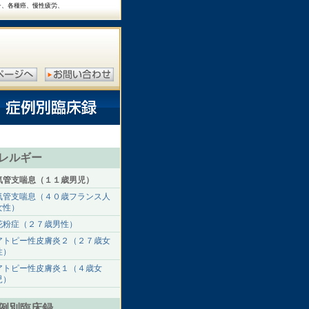
チ、各種癌、慢性疲労、
レルギー
気管支喘息（１１歳男児）
気管支喘息（４０歳フランス人
女性）
花粉症（２７歳男性）
アトピー性皮膚炎２（２７歳女
性）
アトピー性皮膚炎１（４歳女
児）
例別臨床録