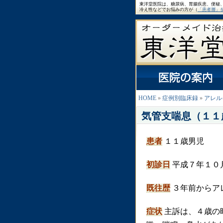
東洋堂医院は、糖尿病、胃腸疾患、便秘
冷え性などでお悩みの方が（
「患者層」
HOME
»
症例別臨床録
»
アレル
気管支喘息（１１
患者
１１歳男児
初診日
平成７年１０
既往歴
３年前からア
症状
主訴は、４歳の