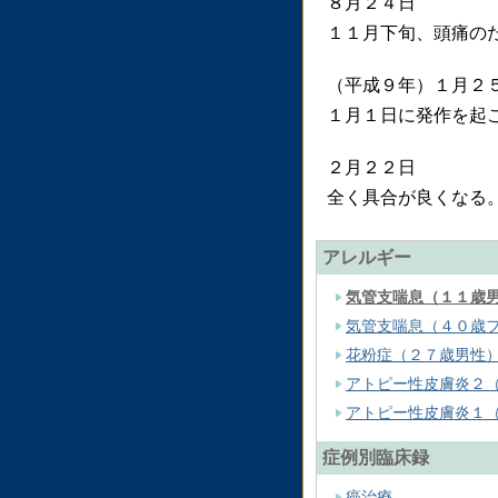
８月２４日
１１月下旬、頭痛の
（平成９年）１月２
１月１日に発作を起
２月２２日
全く具合が良くなる
アレルギー
気管支喘息（１１歳
気管支喘息（４０歳
花粉症（２７歳男性
アトピー性皮膚炎２
アトピー性皮膚炎１
症例別臨床録
癌治療