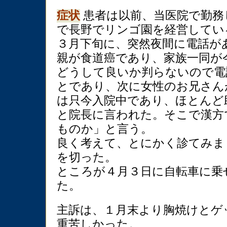
症状
患者は以前、当医院で勤務
で長野でリンゴ園を経営してい
３月下旬に、突然夜間に電話が
親が食道癌であり、家族一同が
どうして良いか判らないので電
とであり、次に女性のお兄さん
は只今入院中であり、ほとんど
と院長に言われた。そこで漢方
ものか」と言う。
良く考えて、とにかく診てみま
を切った。
ところが４月３日に自転車に乗
た。
主訴は、１月末より胸焼けとゲ
重苦しかった。