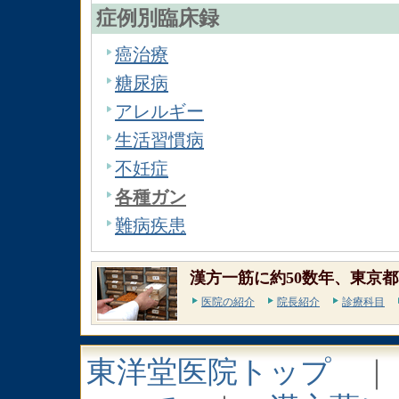
症例別臨床録
癌治療
糖尿病
アレルギー
生活習慣病
不妊症
各種ガン
難病疾患
漢方一筋に約50数年、東京都
医院の紹介
院長紹介
診療科目
東洋堂医院トップ