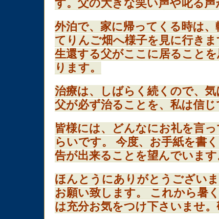
す。父の大きな笑い声や叱る声
外泊で、家に帰ってくる時は、
てりんご畑へ様子を見に行きま
生還する父がここに居ることを
ります。
治療は、しばらく続くので、気
父が必ず治ることを、私は信じ
皆様には、どんなにお礼を言っ
らいです。 今度、お手紙を書
告が出来ることを望んでいます
ほんとうにありがとうございま
お願い致します。 これから暑
は充分お気をつけ下さいませ。