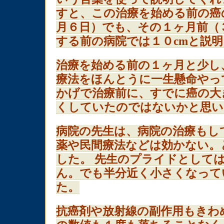
すと、この治療を始める前の癌
月６日）でも、その１ヶ月前（
する前の病院では１０cmと説
治療を始める前の１ヶ月と少し
療法をほんとうに一生懸命やっ
かげで治療前に、すでに癌の大
くしていたのではないかと思い
病院の先生は、病院の治療もし
薬や民間療法などは効かない。
した。 先生のプライドとして
ん。でも半分近く小さくなって
た。
抗癌剤や放射線の副作用もきわ