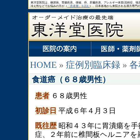
東洋堂医院は、糖尿病、胃腸疾患、便秘、痔、肝臓疾患、アレルギー体質(花粉症、喘
冷え性などでお悩みの方が（
「患者層」を読む
）、日本各地から来院される漢方専門
HOME
»
症例別臨床録
»
各
食道癌（６８歳男性）
患者
６８歳男性
初診日
平成６年４月３日
既往歴
昭和４３年に胃潰瘍を手
症、２年前に椎間板ヘルニアを