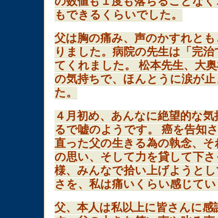
の数値も１度も落ちることなく
もできるくらいでした。
父は胸の痛み、声のかすれとも
りました。病院の先生は「完治
てくれました。 松本先生、大
の気持ちで、ほんとうに涙が止
た。
４月初め、あんなに絶望的な気
るで嘘のようです。 癌を告知
直った父の生きる為の執念、そ
の思い、そして力を貸して下さ
様、みんなで拾い上げようとし
さを、私は痛いくらい感じてい
父、本人は私以上に皆さんに感