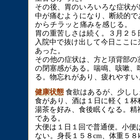
その後、胃のいろいろな症状が
中が痛むようになり、断続的で
からチラッと痛みを感じる。
胃の重苦しさは続く。３月２５
入院中で抜け出して今日ここに
あった。
その他の症状は、方と項背部の
の閉塞感がある。喘鳴、咳嗽、
る。物忘れがあり、疲れやすい
健康状態
食欲はあるが、少しし
食があり、酒は１日に軽く１杯
湯茶を好み、食後眠くなる。精
である。
大便は１日１回で普通便。小便
ない。身長１５８cm、体重５８k