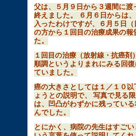
父は、５月９日から３週間に渡
終えました。 ６月６日からは
入ったわけですが、６月５日（
の方から１回目の治療成果の報
た。
１回目の治療（放射線・抗癌剤
順調というよりまれにみる回復
ていました。
癌の大きさとしては１／１０以
ょうとの説明で、 写真で見る
は、凹凸がわずかに残っている
んでした。
とにかく、病院の先生はすごい
いう言葉を使って説明してくれ