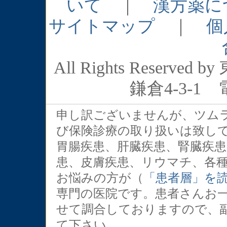
いて
｜
漢方薬に
サイトマップ
｜
個
All Rights Rese
鎌倉4-3-1 電
申し訳ございませんが、ツム
び保険診療の取り扱いは致し
胃腸疾患、肝臓疾患、腎臓疾
患、皮膚疾患、リウマチ、各
お悩みの方が（
「患者層」を
専門の医院です。患者さんお
せて調合しておりますので、
て下さい。