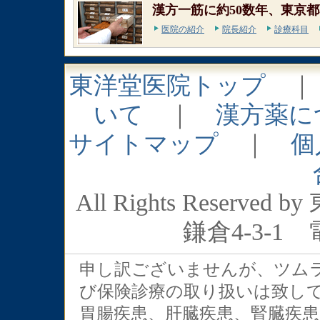
漢方一筋に約50数年、東京都
医院の紹介
院長紹介
診療科目
東洋堂医院トップ
いて
｜
漢方薬に
サイトマップ
｜
個
All Rights Rese
鎌倉4-3-1 電
申し訳ございませんが、ツム
び保険診療の取り扱いは致し
胃腸疾患、肝臓疾患、腎臓疾