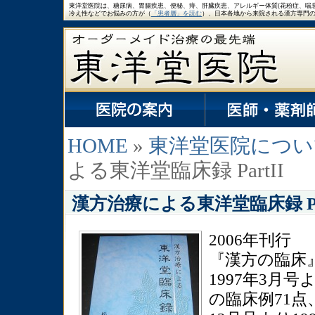
東洋堂医院は、糖尿病、胃腸疾患、便秘、痔、肝臓疾患、アレルギー体質(花粉症、喘
冷え性などでお悩みの方が（
「患者層」を読む
）、日本各地から来院される漢方専門
HOME
»
東洋堂医院につい
よる東洋堂臨床録 PartII
漢方治療による東洋堂臨床録 Par
2006年刊行
『漢方の臨床
1997年3月号
の臨床例71点