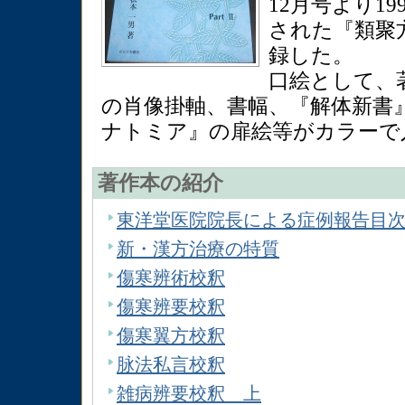
12月号より1
された『類聚
録した。
口絵として、
の肖像掛軸、書幅、『解体新書
ナトミア』の扉絵等がカラーで
著作本の紹介
東洋堂医院院長による症例報告目
新・漢方治療の特質
傷寒辨術校釈
傷寒辨要校釈
傷寒翼方校釈
脉法私言校釈
雑病辨要校釈 上